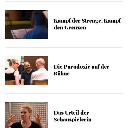
Kampf der Strenge, Kampf
den Grenzen
S
e
a
Die Paradoxie auf der
r
Bühne
c
h
f
o
r
:
Das Urteil der
Schauspielerin