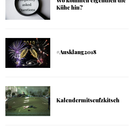
Wo kommen eigentlich die
Kühe hin?
#Ausklang2018
Kalendermitseufzkitsch