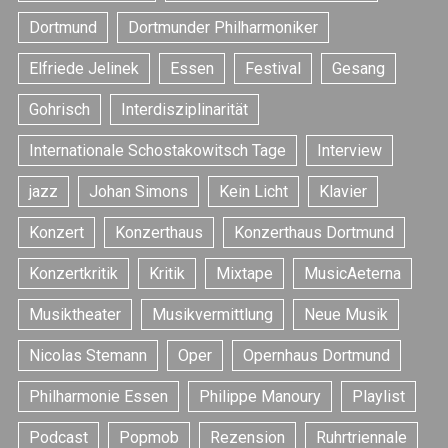
Dortmund
Dortmunder Philharmoniker
Elfriede Jelinek
Essen
Festival
Gesang
Gohrisch
Interdisziplinarität
Internationale Schostakowitsch Tage
Interview
jazz
Johan Simons
Kein Licht
Klavier
Konzert
Konzerthaus
Konzerthaus Dortmund
Konzertkritik
Kritik
Mixtape
MusicAeterna
Musiktheater
Musikvermittlung
Neue Musik
Nicolas Stemann
Oper
Opernhaus Dortmund
Philharmonie Essen
Philippe Manoury
Playlist
Podcast
Popmob
Rezension
Ruhrtriennale