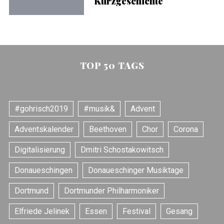
Kurzgeschichte
TOP 50 TAGS
#gohrisch2019
#musik&
Advent
Adventskalender
Beethoven
Chor
Corona
Digitalisierung
Dmitri Schostakowitsch
Donaueschingen
Donaueschinger Musiktage
S
e
Dortmund
Dortmunder Philharmoniker
a
r
Elfriede Jelinek
Essen
Festival
Gesang
c