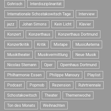
Gohrisch
Interdisziplinarität
h
f
Internationale Schostakowitsch Tage
Interview
o
r
jazz
Johan Simons
Kein Licht
Klavier
:
Konzert
Konzerthaus
Konzerthaus Dortmund
Konzertkritik
Kritik
Mixtape
MusicAeterna
Musiktheater
Musikvermittlung
Neue Musik
Nicolas Stemann
Oper
Opernhaus Dortmund
Philharmonie Essen
Philippe Manoury
Playlist
Podcast
Popmob
Rezension
Ruhrtriennale
Schostakowitsch
Theater
Themenwoche
Ton des Monats
Weihnachten